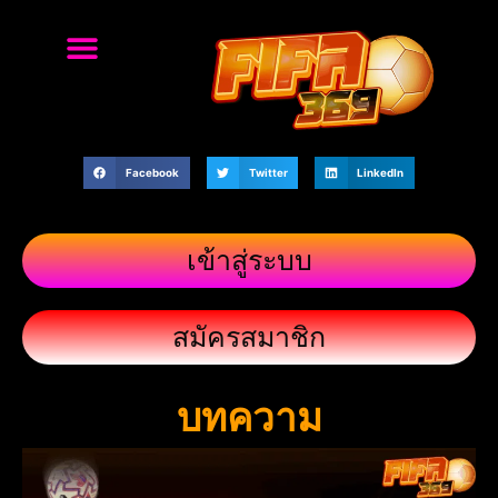
Facebook
Twitter
LinkedIn
เข้าสู่ระบบ
สมัครสมาชิก
บทความ