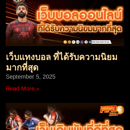
เว็บแทงบอล ที่ได้รับความนิยม
มากที่สุด
September 5, 2025
Read More »